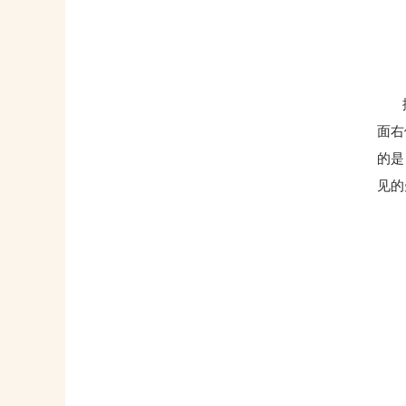
据了
面右
的是
见的