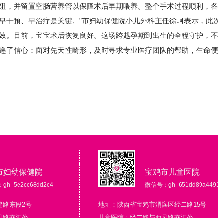
阻，并留置空肠营养管以保障术后早期喂养。整个手术过程顺利，各项
早干预、早治疗是关键。”市妇幼保健院小儿外科主任徐珂表示，此次
效。目前，宝宝术后恢复良好。这场跨越孕期到出生的全程守护，不
递了信心：面对先天性畸形，及时寻求专业医疗团队的帮助，生命便
市妇幼保健院
宝鸡市儿童医院
h_5e2cc68dd2c4
微信号：gh_651dd89a449
建路东段2号
地址：陕西省宝鸡市渭滨区经二路15号
凤路交汇处
儿童医院：经二路与西凤路交汇处