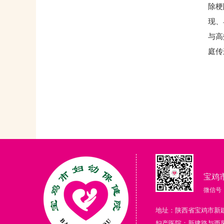
除梗
现、
与高
庭传
宝鸡
微信号：g
地址：陕西省宝鸡市新
妇产医院：新建路与西