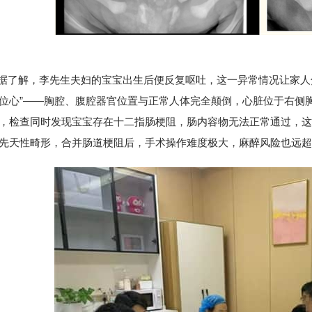
解，李先生夫妇的宝宝出生后便反复呕吐，这一异常情况让家人焦
位心”——胸腔、腹腔器官位置与正常人体完全颠倒，心脏位于右侧
，检查同时发现宝宝存在十二指肠梗阻，肠内容物无法正常通过，这
先天性畸形，合并肠道梗阻后，手术操作难度极大，麻醉风险也远超