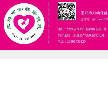
宝鸡市妇幼保健
微信号：gh_5e2cc68
地址：陕西省宝鸡市新建路东段2号
妇产医院：新建路与西凤路交汇处
电话：18991738120