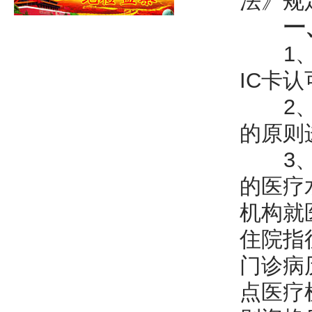
法》规
一
1、城
IC卡
2、参
的原则
3、参
的医疗
机构就
住院指
门诊病
点医疗