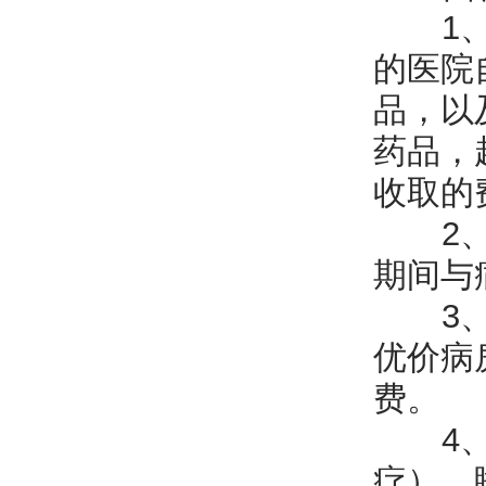
1、未
的医院
品，以
药品，
收取的
2、跨
期间与
3、优
优价病
费。
4、肿
疗）、