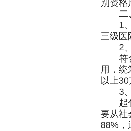
别资格
二
1、城
三级医
2、
符合宝
用，统
以上3
3、
起付线
要从社
88%