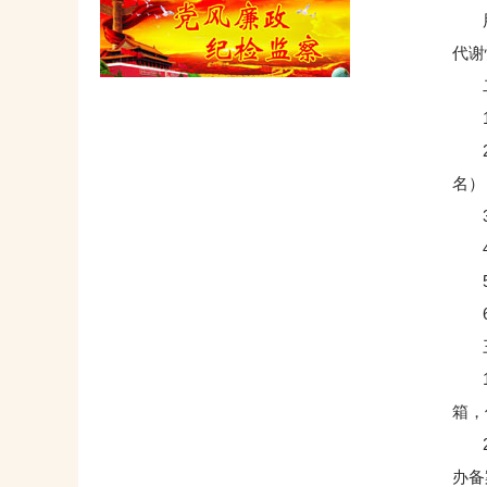
用途
代谢
二
1、
2、
名）
3、
4、
5、
6
三
1、
箱，
2、
办备