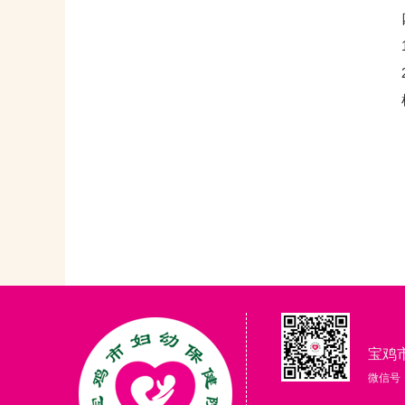
四
1、
2
杜广
宝鸡
微信号：g