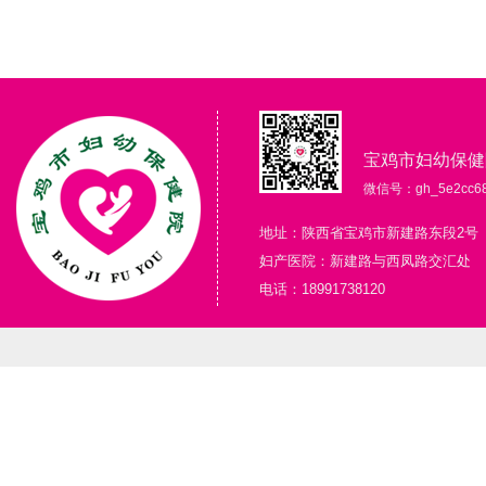
宝鸡市妇幼保健
微信号：gh_5e2cc68
地址：陕西省宝鸡市新建路东段2号
妇产医院：新建路与西凤路交汇处
电话：18991738120