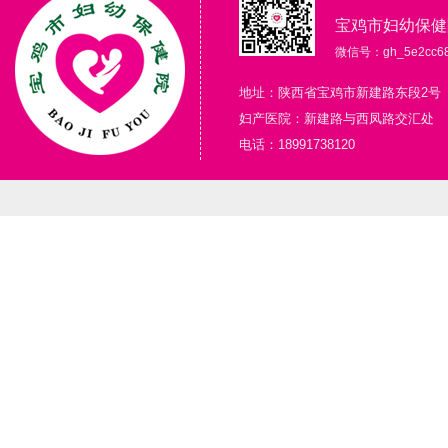
宝鸡市妇幼保健
微信号：gh_5e2cc68
地址：陕西省宝鸡市新建路东段2号
妇产医院：新建路与西凤路交汇处
电话：18991738120