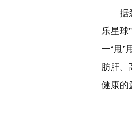
据悉，
乐星球
一“甩
肪肝、
健康的