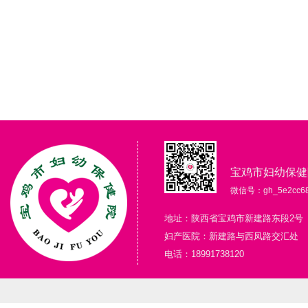
宝鸡市妇幼保健
微信号：gh_5e2cc68
地址：陕西省宝鸡市新建路东段2号
妇产医院：新建路与西凤路交汇处
电话：18991738120