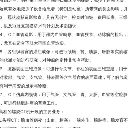
准确定性。另外由于单位时间内扫描速度的提高，减少了运动伪影，
这就有效地减少了设备给患者（特别是幼童）所带来的负面影响，
冠状动脉造影检查：具有无创性、检查时间短、费用低廉、三维
，以及冠脉支架搭桥术前计划及术后随访。
ＣＴ血管造影：用于颅内血管畸形、血管狭窄、动脉瘤的检出；
，尤其在适合下肢大范围血管造影。
各组织器官的灌注成像：可进行颅脑、肾、胰腺、肝脏等实质器
的代谢功能进行研究，对肿瘤的定性非常有帮助。
脏器表面三维成像：可进行骨关节、脊柱的表面三维重建，用于
对喉部、气管、支气管、肺表面等含气器官的表面重建，可了解气道
有利于病变的显示与诊断。
ＣＴ仿真内窥镜：用于气管、支气管、胃、大肠、血管等空腔脏
，可进行结肠肿瘤的普查工作。
档的螺旋CT机开展的主要业务：
头颅CT：脑血管病变（出血、梗塞）、脑外伤、脑肿瘤、脑发育不