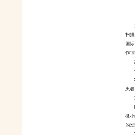
宝鸡
扫描
国际
作”
其
一
2秒
患者
二
微平
微小
的发
三