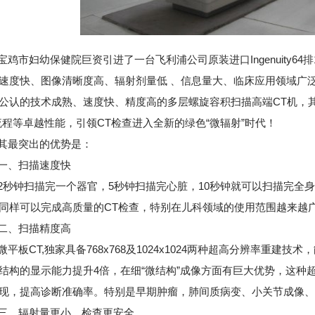
市妇幼保健院巨资引进了一台飞利浦公司原装进口Ingenuity64
速度快、图像清晰度高、辐射剂量低 、信息量大、临床应用领域广
公认的技术成熟、速度快、精度高的多层螺旋容积扫描高端CT机，其所
流程等卓越性能，引领CT检查进入全新的绿色“微辐射”时代！
最突出的优势是：
、扫描速度快
钟扫描完一个器官，5秒钟扫描完心脏，10秒钟就可以扫描完全身
同样可以完成高质量的CT检查，特别在儿科领域的使用范围越来越
、扫描精度高
板CT,独家具备768x768及1024x1024两种超高分辨率重建
结构的显示能力提升4倍，在细“微结构”成像方面有巨大优势，这种
现，提高诊断准确率。特别是早期肿瘤，肺间质病变、小关节成像、
、辐射量更小，检查更安全