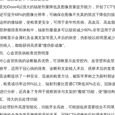
iDose4以强大的辐射剂量降低及图像质量提升能力，开创了CT“
还可提升68%的图像分辨率，可确保在图像不失真的情况下降低扫
这样的微辐射，使检查更安全，可用于老年性疾病、高血压、高血脂
部肿瘤筛查和体检中，辐射剂量最多可以较前减少80%,非常适用于高
清晰显示金属钉及金属支架等置入术后的病变，伪影较以前明显减少
的病人，都能获得高质量“微伪影成像”。
、心血管疾病检查优势明显
血管疾病的诊断极具优势，可清晰显示血管腔内、血管壁和血管
狭窄，适用于冠心病的筛查、诊断和支架植入术后、搭桥术后的复查
及诊断提供了一种安全、迅速的检查方法，被医学界称之为新时期诊断
，检查成功率达95%以上，辐射剂量比普通CT降低30%左右。冠
进行分析，还具备了专用于观察斑块与支架的“魔镜”功能，使“微结
、强大的后处理功能
理软件高度智能化，功能齐全高效，可根据临床需要组合不同厚
和评价全身血管及胸腹脏器的关系。冠脉CTA成像的后处理速度比