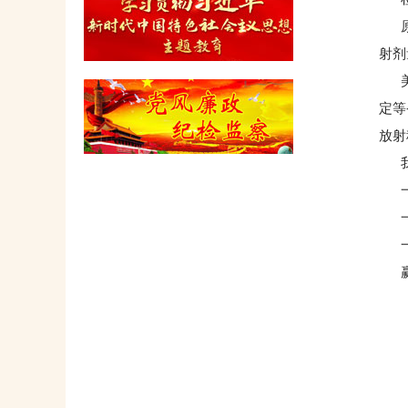
原装
射剂
美国
定等
放射
我
一
一
一
赢