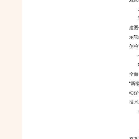
六
容积
建图
示软
创检
七
CT
全面
“新
幼保
技术
临
１
２、