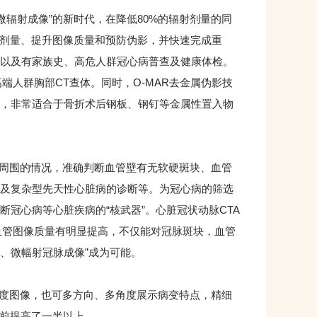
微辐射成像”的新时代，在降低80%的辐射剂量的同
描剂量、提升图像质量和预防伪影，并快速完成重
以及有家族史、高危人群冠心病普查及健康体检。
端人群胸部CT查体。同时，O-MAR去金属伪影技
，非常适合于骨折术后钢板、钢钉等金属性置入物
周围的情况，准确判断血管壁有无软硬斑块、血管
及复杂型先天性心脏病的诊断等。为冠心病的筛选
冠心病等心脏疾病的“核武器”。心脏冠状动脉CTA
脉血管图像质量有明显提高，不仅能对冠脉斑块，血管
构、微幅射冠脉成像”成为可能。
度图像，也可多方向、多角度展示病变特点，精细
以前提高了一半以上。