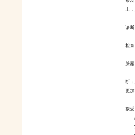
察及
上，
３、
诊断
４、
检查
５．
脏器
６．
断；
更加
７、
接受
高
1.