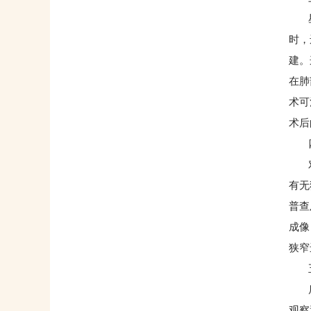
星光
时，
建。
在肺
术可
术后
四
对心
有无
普查
成像
狭窄
五
后处
观察