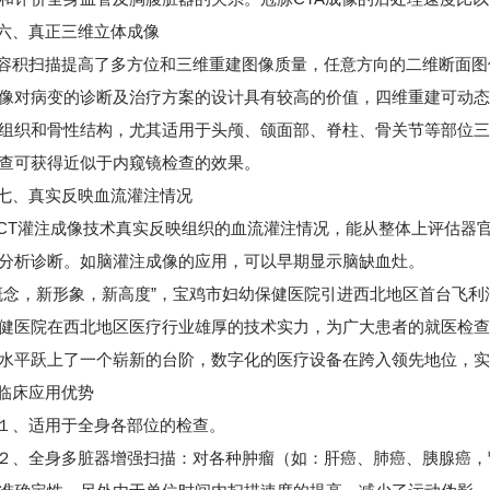
、真正三维立体成像
扫描提高了多方位和三维重建图像质量，任意方向的二维断面图
像对病变的诊断及治疗方案的设计具有较高的价值，四维重建可动态
组织和骨性结构，尤其适用于头颅、颌面部、脊柱、骨关节等部位三
查可获得近似于内窥镜检查的效果。
、真实反映血流灌注情况
灌注成像技术真实反映组织的血流灌注情况，能从整体上评估器官
分析诊断。如脑灌注成像的应用，可以早期显示脑缺血灶。
概念，新形象，新高度”，宝鸡市妇幼保健医院引进西北地区首台飞利浦
健医院在西北地区医疗行业雄厚的技术实力，为广大患者的就医检查
水平跃上了一个崭新的台阶，数字化的医疗设备在跨入领先地位，实
床应用优势
、适用于全身各部位的检查。
全身多脏器增强扫描：对各种肿瘤（如：肝癌、肺癌、胰腺癌，