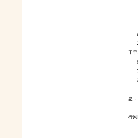
如何
18
于早
如何
18
常
（1
息，
（2
行风