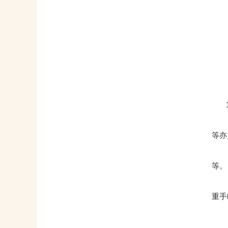
18
（1
等亦
（2
等。
（3
重手
（4
（5