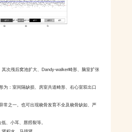
颅后窝池扩大、Dandy-walker畸形、脑室扩张
畸形为：室间隔缺损、房室共道畸形、右心室双出口
异常之一。也可出现桡骨发育不全及桡骨缺如、严
位低、小耳、唇腭裂等。
、肾积水、马蹄肾。