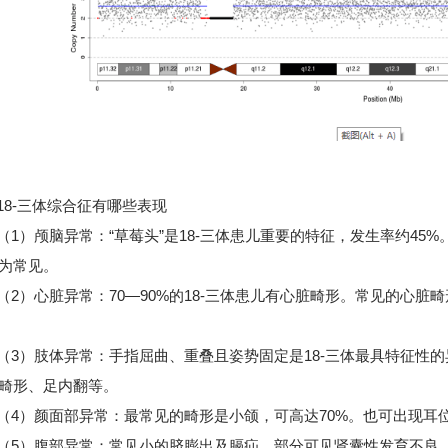
-三体综合征有哪些表现
）颅脑异常：“草莓头”是18-三体患儿重要的特征，发生率约45%。其次
为常见。
）心脏异常：70—90%的18-三体患儿有心脏畸形。常见的心脏
）肢体异常：手指屈曲、重叠且姿势固定是18-三体最具特征性的
畸形、足内翻等。
）颜面部异常：最常见的畸形是小颌，可高达70%。也可出现耳
）腹部异常：常见小的脐膨出及膈疝。部分可见肾囊性发育不良