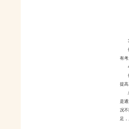
3
体能
有考
4
体能
提高
总之
是通
况不
足，