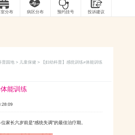
科室分布
病区分布
预约挂号
投诉建议
科普园地
>
儿童保健
> 【妇幼科普】感统训练≠体能训练
≠体能训练
28:09
位家长六岁前是“感统失调”的最佳治疗期。