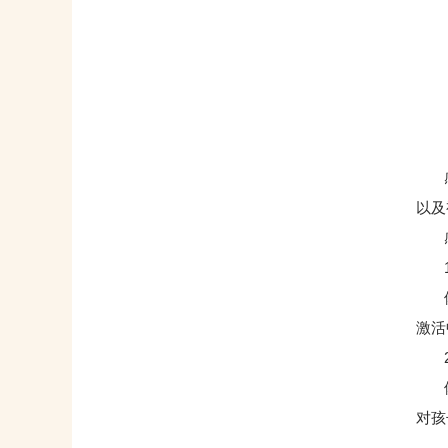
感统
以及
感
1
体能
激活
2
体能
对孩