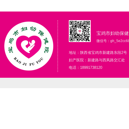
宝鸡市妇幼保健
微信号：gh_5e2cc68
地址：陕西省宝鸡市新建路东段2号
妇产医院：新建路与西凤路交汇处
电话：18991738120