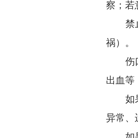
察；若
禁止：
祸）。
伤口处
出血等
如果患
异常、
如果家