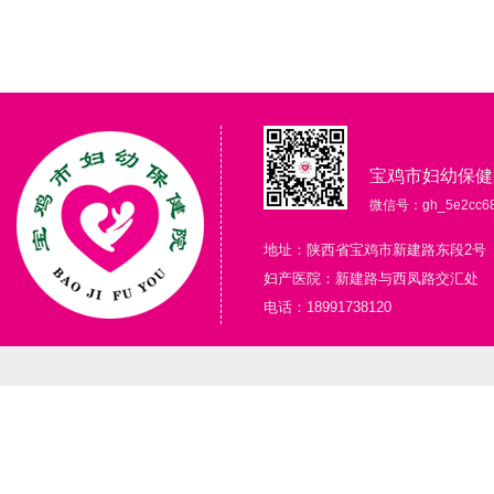
宝鸡市妇幼保健
微信号：gh_5e2cc68
地址：陕西省宝鸡市新建路东段2号
妇产医院：新建路与西凤路交汇处
电话：18991738120