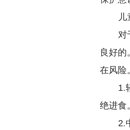
儿童
对于常
良好的
在风险
1.轻
绝进食
2.中