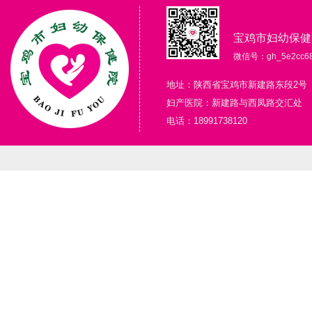
宝鸡市妇幼保健
微信号：gh_5e2cc68
地址：陕西省宝鸡市新建路东段2号
妇产医院：新建路与西凤路交汇处
电话：18991738120