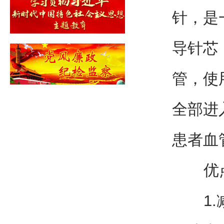
针，是
导针芯
管，使
全部进
患者血
优
1.减