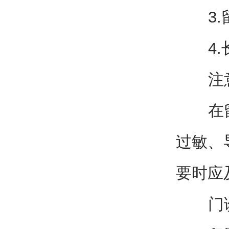
3.留
4.长
注意
在留置
过敏、
要时应
门诊