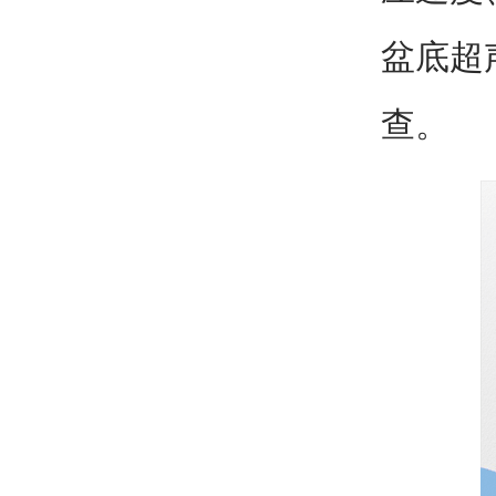
盆底超
查。