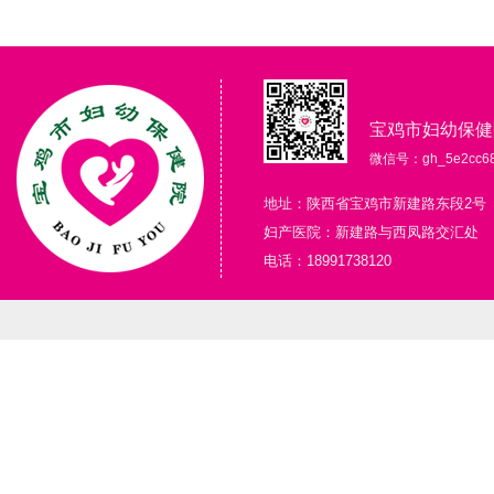
宝鸡市妇幼保健
微信号：gh_5e2cc68
地址：陕西省宝鸡市新建路东段2号
妇产医院：新建路与西凤路交汇处
电话：18991738120