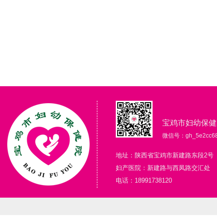
宝鸡市妇幼保健
微信号：gh_5e2cc68
地址：陕西省宝鸡市新建路东段2号
妇产医院：新建路与西凤路交汇处
电话：18991738120