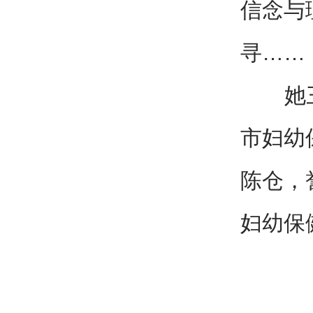
信念与
寻……
她三十
市妇幼
陈仓，
妇幼保