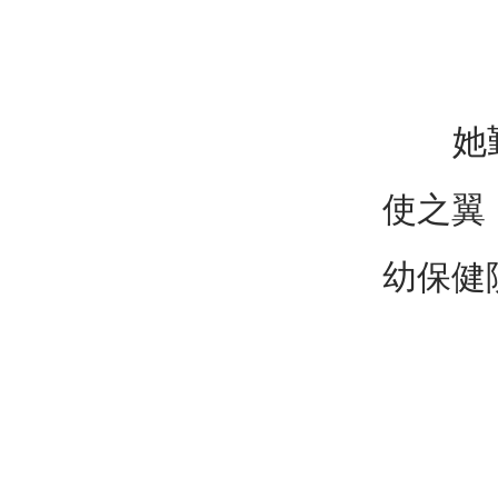
她勤学
使之翼
幼保健