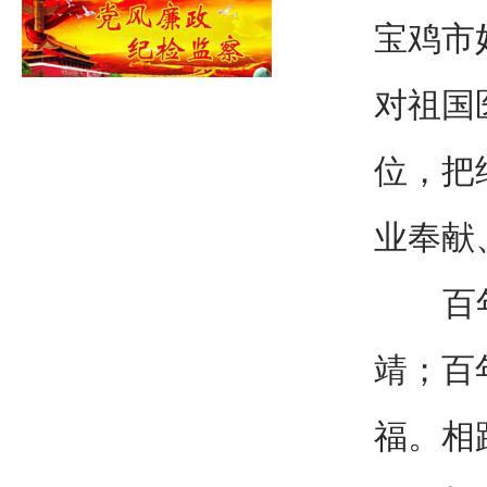
宝鸡市
对祖国
位，把
业奉献
百年前
靖；百
福。相