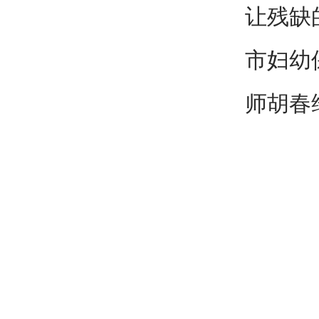
让残缺
市妇幼
师胡春