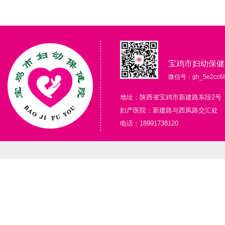
宝鸡市妇幼保健
微信号：gh_5e2cc68
地址：陕西省宝鸡市新建路东段2号
妇产医院：新建路与西凤路交汇处
电话：18991738120